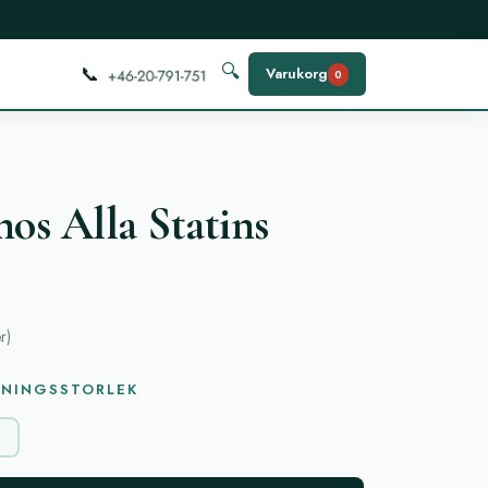
📞
🔍
Varukorg
0
hos Alla Statins
r
)
KNINGSSTORLEK