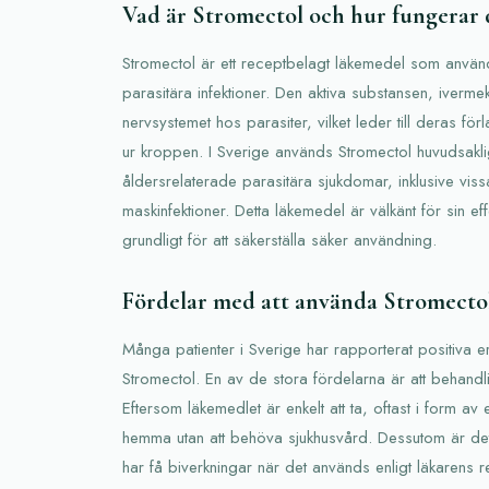
Vad är Stromectol och hur fungerar 
Stromectol är ett receptbelagt läkemedel som använd
parasitära infektioner. Den aktiva substansen, iverme
nervsystemet hos parasiter, vilket leder till deras fö
ur kroppen. I Sverige används Stromectol huvudsakli
åldersrelaterade parasitära sjukdomar, inklusive vi
maskinfektioner. Detta läkemedel är välkänt för sin eff
grundligt för att säkerställa säker användning.
Fördelar med att använda Stromecto
Många patienter i Sverige har rapporterat positiva e
Stromectol. En av de stora fördelarna är att behandl
Eftersom läkemedlet är enkelt att ta, oftast i form av 
hemma utan att behöva sjukhusvård. Dessutom är det k
har få biverkningar när det används enligt läkarens