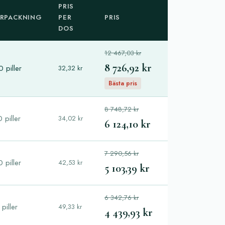
PRIS
RPACKNING
PER
PRIS
DOS
12 467,03 kr
8 726,92 kr
 piller
32,32 kr
Bästa pris
8 748,72 kr
 piller
34,02 kr
6 124,10 kr
7 290,56 kr
 piller
42,53 kr
5 103,39 kr
6 342,76 kr
piller
49,33 kr
4 439,93 kr