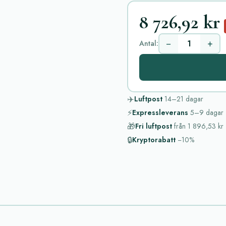
8 726,92 kr
−
+
Antal:
✈️
Luftpost
14–21
dagar
⚡
Expressleverans
5–9
dagar
🎁
Fri luftpost
från
1 896,53 kr
🔒
Kryptorabatt
−10%