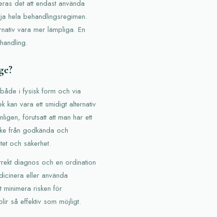
eras det att endast använda
ölja hela behandlingsregimen.
rnativ vara mer lämpliga. En
handling.
ge?
både i fysisk form och via
ek kan vara ett smidigt alternativ
igen, förutsatt att man har ett
d ske från godkända och
tet och säkerhet.
orrekt diagnos och en ordination
edicinera eller använda
t minimera risken för
lir så effektiv som möjligt.