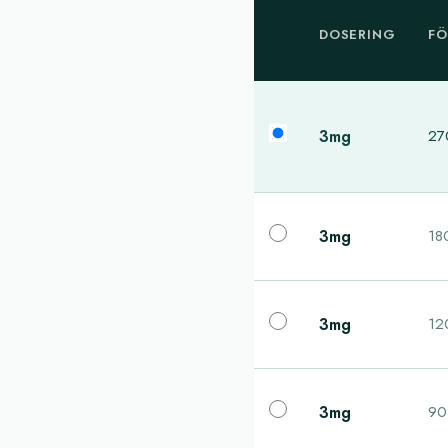
DOSERING
FÖ
3mg
270
3mg
180
3mg
120
3mg
90 