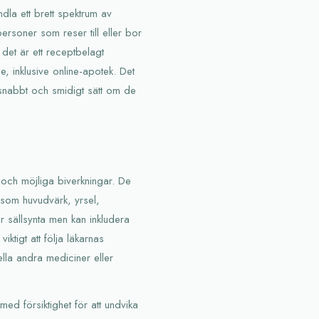
dla ett brett spektrum av
personer som reser till eller bor
det är ett receptbelagt
ge, inklusive online-apotek. Det
tt snabbt och smidigt sätt om de
 och möjliga biverkningar. De
åsom huvudvärk, yrsel,
r sällsynta men kan inkludera
iktigt att följa läkarnas
lla andra mediciner eller
med försiktighet för att undvika