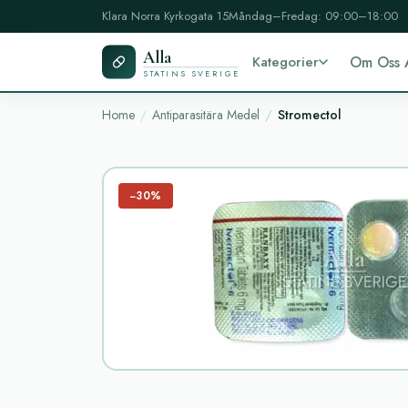
Klara Norra Kyrkogata 15
Måndag–Fredag: 09:00–18:00
Alla
Kategorier
Om Oss 
STATINS SVERIGE
Home
Antiparasitära Medel
Stromectol
−30%