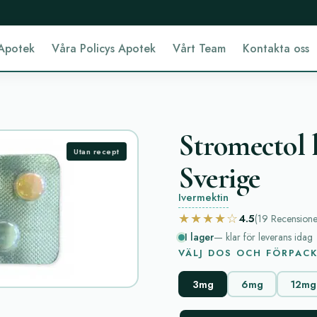
Apotek
Våra Policys Apotek
Vårt Team
Kontakta oss
Stromectol 
Utan recept
Sverige
Ivermektin
★★★★☆
4.5
(19
Recensione
I lager
— klar för leverans idag
VÄLJ DOS OCH FÖRPAC
3mg
6mg
12mg