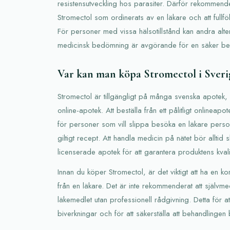
resistensutveckling hos parasiter. Därför rekommend
Stromectol som ordinerats av en läkare och att fullf
För personer med vissa hälsotillstånd kan andra alte
medicinsk bedömning är avgörande för en säker be
Var kan man köpa Stromectol i Sveri
Stromectol är tillgängligt på många svenska apotek, 
online-apotek. Att beställa från ett pålitligt onlineapot
för personer som vill slippa besöka en läkare personl
giltigt recept. Att handla medicin på nätet bör allti
licenserade apotek för att garantera produktens kvali
Innan du köper Stromectol, är det viktigt att ha en k
från en läkare. Det är inte rekommenderat att självm
läkemedlet utan professionell rådgivning. Detta för at
biverkningar och för att säkerställa att behandlingen b