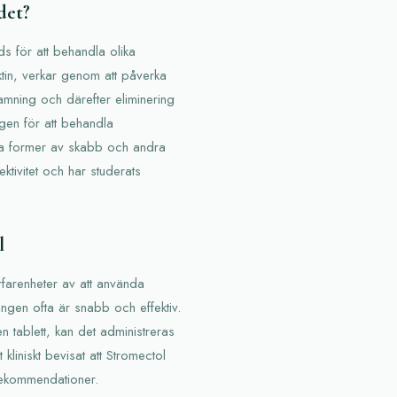
det?
s för att behandla olika
ktin, verkar genom att påverka
rlamning och därefter eliminering
gen för att behandla
ssa former av skabb och andra
ektivitet och har studerats
l
rfarenheter av att använda
ingen ofta är snabb och effektiv.
en tablett, kan det administreras
liniskt bevisat att Stromectol
 rekommendationer.