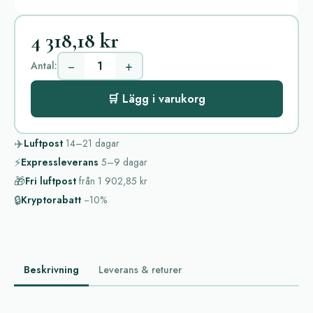
4 318,18 kr
−
+
Antal:
🛒 Lägg i varukorg
✈️
Luftpost
14–21
dagar
⚡
Expressleverans
5–9
dagar
🎁
Fri luftpost
från
1 902,85 kr
🔒
Kryptorabatt
−10%
Beskrivning
Leverans & returer