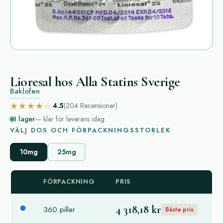
Lioresal hos Alla Statins Sverige
Baklofen
★★★★☆
4.5
(204
Recensioner
)
I lager
— klar för leverans idag
VÄLJ DOS OCH FÖRPACKNINGSSTORLEK
10mg
25mg
FÖRPACKNING
PRIS
4 318,18 kr
360 piller
Bästa pris