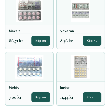
Maxalt
Voveran
86,71 kr
8,36 kr
Köp nu
Köp nu
Mobic
Imdur
7,00 kr
11,44 kr
Köp nu
Köp nu