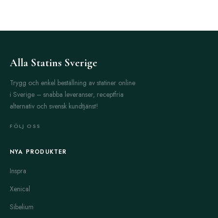
Alla Statins Sverige
Trygg och enkel beställning av statiner online
i Sverige – snabba leveranser, receptfria
alternativ och svensk kundtjänst!
FÖLJ OSS
NYA PRODUKTER
Inspra
Xenical
Sibelium