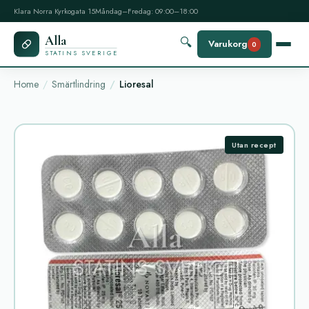
Klara Norra Kyrkogata 15
Måndag–Fredag: 09:00–18:00
Alla
🔍
Varukorg
0
STATINS SVERIGE
Home
Smärtlindring
Lioresal
Utan recept