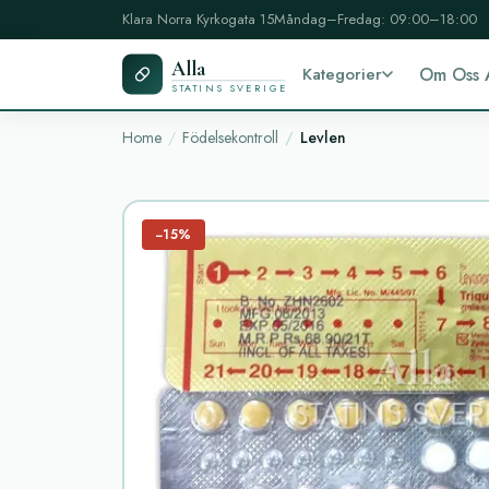
Klara Norra Kyrkogata 15
Måndag–Fredag: 09:00–18:00
Alla
Kategorier
Om Oss 
STATINS SVERIGE
Home
Födelsekontroll
Levlen
−15%