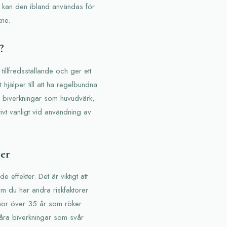
m kan den ibland användas för
kne.
?
tillfredsställande och ger ett
 hjälper till att ha regelbundna
 biverkningar som huvudvärk,
tivt vanligt vid användning av
der
effekter. Det är viktigt att
m du har andra riskfaktorer
innor över 35 år som röker
åra biverkningar som svår