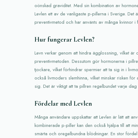
oönskad graviditet. Med sin kombination av hormon
Levlen ett av de vanligaste p-pillerna i Sverige. Det ä
preventivmetod och har använts av många kvinnor i f
Hur fungerar Levlen?
Levn verkar genom att hindra ägglossning, vilket är 
preventivmetoden. Dessutom gör hormonerna i pillret
tjockare, vilket förhindrar spermier att ta sig in i l
också livmoders slemhinna, vilket minskar risken för a
sig. Det är viktigt att ta pillren regelbundet varje dag
Fördelar med Levlen
Många användare uppskattar att Levlen är lätt att 
kombinerade p-piller kan den också hjälpa till att m
smärta och oregelbundna blödningar. En stor fördel 