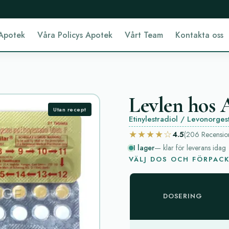
Apotek
Våra Policys Apotek
Vårt Team
Kontakta oss
Levlen hos A
Utan recept
Etinylestradiol / Levonorges
★★★★☆
4.5
(206
Recensio
I lager
— klar för leverans idag
VÄLJ DOS OCH FÖRPAC
DOSERING