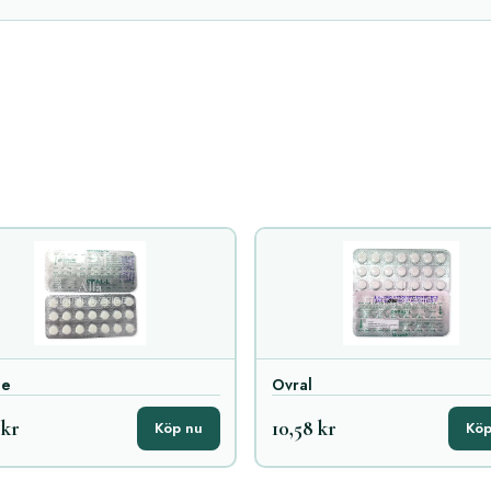
se
Ovral
 kr
10,58 kr
Köp nu
Köp