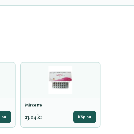
Mircette
23,04 kr
 nu
Köp nu