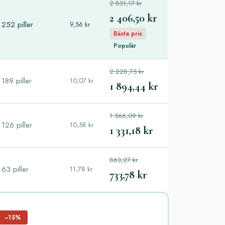
2 831,17 kr
2 406,50 kr
252 piller
9,56 kr
Bästa pris
Populär
2 228,75 kr
189 piller
10,07 kr
1 894,44 kr
1 566,09 kr
126 piller
10,58 kr
1 331,18 kr
863,27 kr
63 piller
11,78 kr
733,78 kr
−15%