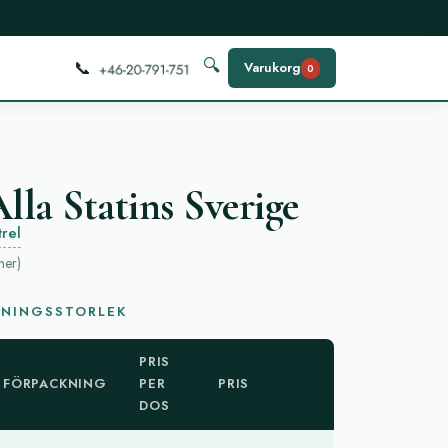
📞
🔍
Varukorg
0
lla Statins Sverige
trel
ner
)
KNINGSSTORLEK
PRIS
FÖRPACKNING
PER
PRIS
DOS