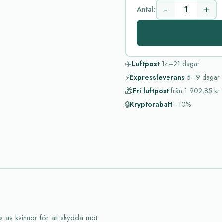
−
+
Antal:
✈️
Luftpost
14–21
dagar
⚡
Expressleverans
5–9
dagar
🎁
Fri luftpost
från
1 902,85 kr
🔒
Kryptorabatt
−10%
 av kvinnor för att skydda mot