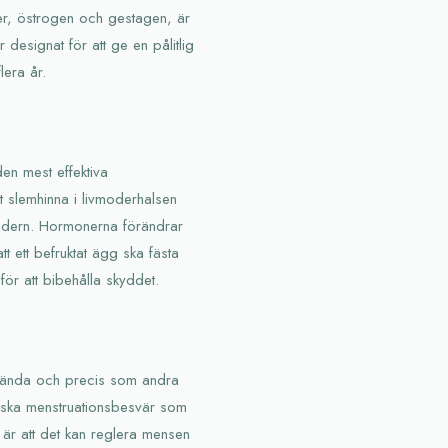
er, östrogen och gestagen, är
r designat för att ge en pålitlig
lera år.
den mest effektiva
 slemhinna i livmoderhalsen
ivmodern. Hormonerna förändrar
tt ett befruktat ägg ska fästa
 för att bibehålla skyddet.
använda och precis som andra
inska menstruationsbesvär som
är att det kan reglera mensen