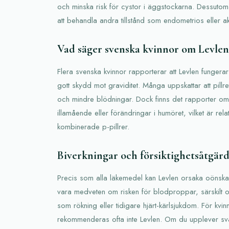
och minska risk för cystor i äggstockarna. Dessuto
att behandla andra tillstånd som endometrios eller a
Vad säger svenska kvinnor om Levlen
Flera svenska kvinnor rapporterar att Levlen fungerar 
gott skydd mot graviditet. Många uppskattar att pillret
och mindre blödningar. Dock finns det rapporter om
illamående eller förändringar i humöret, vilket är rela
kombinerade p-pillrer.
Biverkningar och försiktighetsåtgär
Precis som alla läkemedel kan Levlen orsaka oönskade 
vara medveten om risken för blodproppar, särskilt o
som rökning eller tidigare hjärt-kärlsjukdom. För kv
rekommenderas ofta inte Levlen. Om du upplever sv