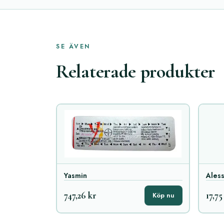
SE ÄVEN
Relaterade produkter
Yasmin
Ales
747,26 kr
17,75
Köp nu