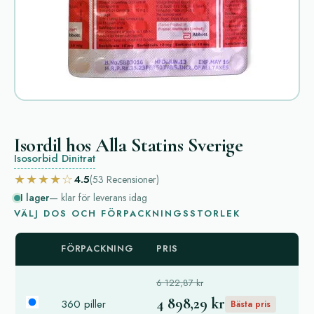
Isordil hos Alla Statins Sverige
Isosorbid Dinitrat
★★★★☆
4.5
(53
Recensioner
)
I lager
— klar för leverans idag
VÄLJ DOS OCH FÖRPACKNINGSSTORLEK
FÖRPACKNING
PRIS
6 122,87 kr
4 898,29 kr
360 piller
Bästa pris