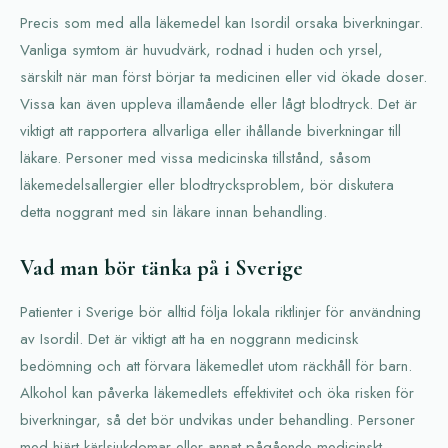
Precis som med alla läkemedel kan Isordil orsaka biverkningar.
Vanliga symtom är huvudvärk, rodnad i huden och yrsel,
särskilt när man först börjar ta medicinen eller vid ökade doser.
Vissa kan även uppleva illamående eller lågt blodtryck. Det är
viktigt att rapportera allvarliga eller ihållande biverkningar till
läkare. Personer med vissa medicinska tillstånd, såsom
läkemedelsallergier eller blodtrycksproblem, bör diskutera
detta noggrant med sin läkare innan behandling.
Vad man bör tänka på i Sverige
Patienter i Sverige bör alltid följa lokala riktlinjer för användning
av Isordil. Det är viktigt att ha en noggrann medicinsk
bedömning och att förvara läkemedlet utom räckhåll för barn.
Alkohol kan påverka läkemedlets effektivitet och öka risken för
biverkningar, så det bör undvikas under behandling. Personer
med hjärt-kärlsjukdomar eller annat pågående medicinskt