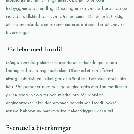
tabletterna tas när en anginaattack börjar, eller som
förbyggande behandling. Doseringen kan variera beroende på
individens tillstånd och svar på medicinen. Det är också viktigt
att inte överskrida den rekommenderade dosen för att undvika
biverkningar.
Fördelar med Isordil
Många svenska patienter rapporterar att Isordil ger snabb
lindring vid akuta anginaattacker. Läkemedlet kan effektivt
utvidga blodkärlen, vilket gör att hjärtat inte behöver arbeta lika
hårt. För personer med vanliga anginarepisoder kan medicinen
ge en ökad livskvalitet och mindre oro för plötsliga
anginaattacker. När den används korrekt kan Isordil också
minska behovet av mer invasiva behandlingar i vissa fall.
Eventuella biverkningar