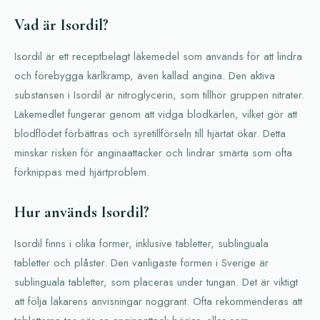
Vad är Isordil?
Isordil är ett receptbelagt läkemedel som används för att lindra
och förebygga kärlkramp, även kallad angina. Den aktiva
substansen i Isordil är nitroglycerin, som tillhör gruppen nitrater.
Läkemedlet fungerar genom att vidga blodkärlen, vilket gör att
blodflödet förbättras och syretillförseln till hjärtat ökar. Detta
minskar risken för anginaattacker och lindrar smärta som ofta
förknippas med hjärtproblem.
Hur används Isordil?
Isordil finns i olika former, inklusive tabletter, sublinguala
tabletter och plåster. Den vanligaste formen i Sverige är
sublinguala tabletter, som placeras under tungan. Det är viktigt
att följa läkarens anvisningar noggrant. Ofta rekommenderas att