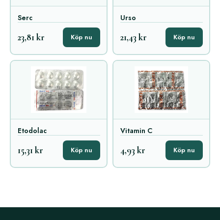
Serc
Urso
23,81 kr
21,43 kr
Köp nu
Köp nu
Etodolac
Vitamin C
15,31 kr
4,93 kr
Köp nu
Köp nu