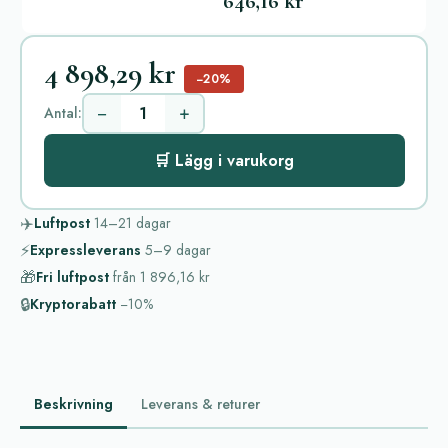
646,16 kr
4 898,29 kr
−20%
−
+
Antal:
🛒 Lägg i varukorg
✈️
Luftpost
14–21
dagar
⚡
Expressleverans
5–9
dagar
🎁
Fri luftpost
från
1 896,16 kr
🔒
Kryptorabatt
−10%
Beskrivning
Leverans & returer