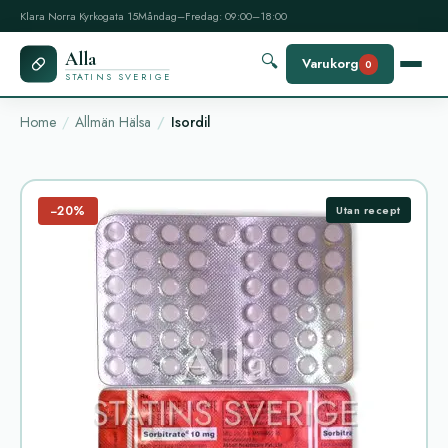
Klara Norra Kyrkogata 15
Måndag–Fredag: 09:00–18:00
Alla
🔍
Varukorg
0
STATINS SVERIGE
Home
Allmän Hälsa
Isordil
−20%
Utan recept