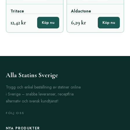
Tritace
Aldactone
12,42 kr
6,29 kr
Köp nu
Köp nu
Alla Statins Sverige
Trygg och enkel beställning av statiner online
i Sverige – snabba leveranser, receptfria
alternativ och svensk kundtjänst!
FÖLJ OSS
NYA PRODUKTER