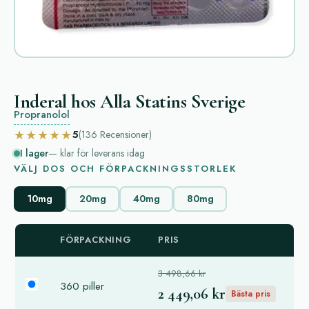
Inderal hos Alla Statins Sverige
Propranolol
★★★★★
5
(136
Recensioner
)
I lager
— klar för leverans idag
VÄLJ DOS OCH FÖRPACKNINGSSTORLEK
10mg
20mg
40mg
80mg
FÖRPACKNING
PRIS
3 498,66 kr
360 piller
2 449,06 kr
Bästa pris