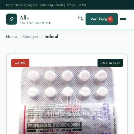
Klara Norra Kyrkogata 15
Måndag–Fredag: 09:00–18:00
Alla
🔍
Varukorg
0
STATINS SVERIGE
Home
Blodtryck
Inderal
−30%
Utan recept