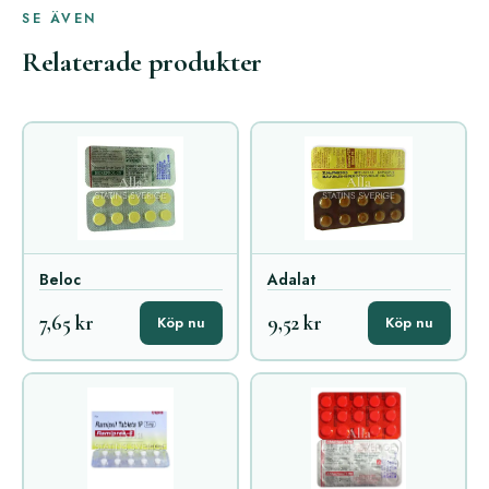
SE ÄVEN
Relaterade produkter
Beloc
Adalat
7,65 kr
9,52 kr
Köp nu
Köp nu