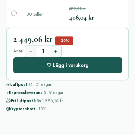
582,91 kr
30 piller
408,04 kr
2 449,06 kr
−30%
−
+
Antal:
🛒 Lägg i varukorg
✈️
Luftpost
14–21
dagar
⚡
Expressleverans
5–9
dagar
🎁
Fri luftpost
från
1 896,16 kr
🔒
Kryptorabatt
−10%