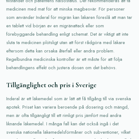
tillståndet och patientens hälsostatus. Det rekommenderas att ta
medicinen med mat för att minska magbesvär. För personer
som använder Inderal för migrän kan läkaren föreslå att man tar
en tablett vid början av en migränattack eller som
förebyggande behandling enligt schemat. Det är viktigt att inte
sluta ta medicinen plötsligt utan att först rådgöra med läkare
eftersom detta kan orsaka återfall eller andra problem.
Regelbundna medicinska kontroller är ett måste för att följa
behandlingens effekt och justera dosen om det behövs.
Tillgänglighet och pris i Sverige
Inderal är ett läkemedel som är lätt att få tillgång till via svenska
apotek. Priset kan variera beroende på dosering och mängd,
men är ofta tillgängligt till ett rimligt pris jämfört med andra
liknande läkemedel. I många fall kan det också ingå i det
svenska nationella läkemedelsförmåner och subventioner, vilket