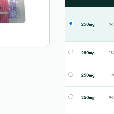
250mg
360
250mg
180
250mg
120
250mg
90 