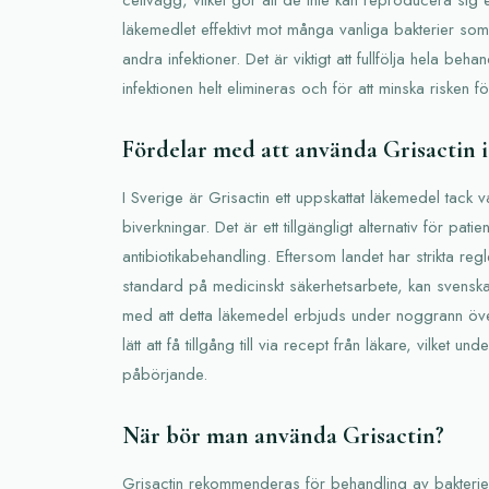
läkemedlet effektivt mot många vanliga bakterier som
andra infektioner. Det är viktigt att fullfölja hela behan
infektionen helt elimineras och för att minska risken fö
Fördelar med att använda Grisactin i
I Sverige är Grisactin ett uppskattat läkemedel tack va
biverkningar. Det är ett tillgängligt alternativ för pat
antibiotikabehandling. Eftersom landet har strikta re
standard på medicinskt säkerhetsarbete, kan svenska
med att detta läkemedel erbjuds under noggrann över
lätt att få tillgång till via recept från läkare, vilket u
påbörjande.
När bör man använda Grisactin?
Grisactin rekommenderas för behandling av bakteriei