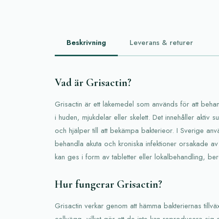
Beskrivning
Leverans & returer
Vad är Grisactin?
Grisactin är ett läkemedel som används för att behandl
i huden, mjukdelar eller skelett. Det innehåller aktiv s
och hjälper till att bekämpa bakterieor. I Sverige anv
behandla akuta och kroniska infektioner orsakade av 
kan ges i form av tabletter eller lokalbehandling, be
Hur fungerar Grisactin?
Grisactin verkar genom att hämma bakteriernas tillvä
cellvägg, vilket gör att de inte kan reproducera sig 