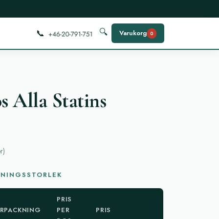
📞
🔍
Varukorg
0
s Alla Statins
r
)
KNINGSSTORLEK
PRIS
RPACKNING
PER
PRIS