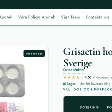
Apotek
Våra Policys Apotek
Vårt Team
Kontakta oss
Grisactin ho
Utan recept
Sverige
Griseofulvin
★★★★☆
4.5
(19
Recensione
I lager
— klar för leverans idag
VÄLJ DOS OCH FÖRPAC
DOSERING
FÖ