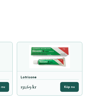
Lotrisone
132,69 kr
 nu
Köp nu