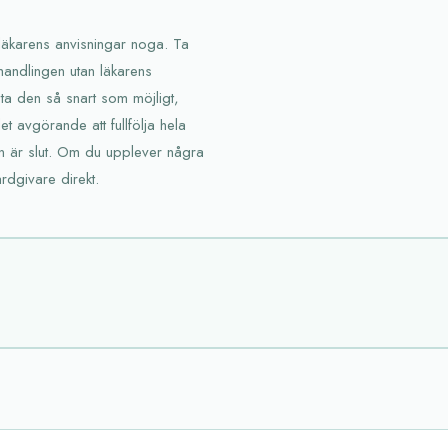
a läkarens anvisningar noga. Ta
handlingen utan läkarens
a den så snart som möjligt,
t avgörande att fullfölja hela
n är slut. Om du upplever några
rdgivare direkt.