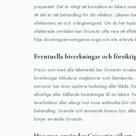
preparatet. Det är viktigt att konsultera en läkare inn
att det är rätt behandling för din infektion. Läkare
infektionens art och svårighetsgrad. Om du har hudut
infekterade områden kan Grisactin ofta vara ett effektivt
följa doseringsanvisningarna noga och inte avbryta b
Eventuella biverkningar och försikti
Precis som med alla läkemedel kan Grisactin orsaka 
biverkningar inkluderar magbesvär som illamående, d
personer kan även uppleva hudutslag eller klåda. Det 
allvarliga eller ihållande biverkningar till sin läkare.
leverfunktion eller allergi mot vissa antibiotika bör in
behandling. Gravida och ammande kvinnor bör alltid
börjar använda Grisactin.
Hur man använder Grisactin säkert