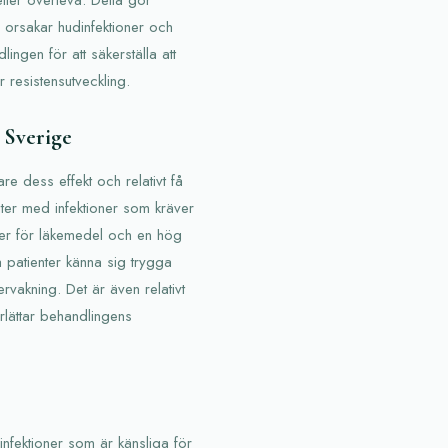
 orsakar hudinfektioner och
dlingen för att säkerställa att
r resistensutveckling.
 Sverige
re dess effekt och relativt få
ienter med infektioner som kräver
gler för läkemedel och en hög
 patienter känna sig trygga
vakning. Det är även relativt
nderlättar behandlingens
nfektioner som är känsliga för