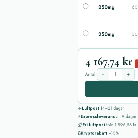
250mg
60 
250mg
30 
4 167,74 kr
−
+
Antal:
✈️
Luftpost
14–21
dagar
⚡
Expressleverans
5–9
dagar
🎁
Fri luftpost
från
1 896,53 kr
🔒
Kryptorabatt
−10%