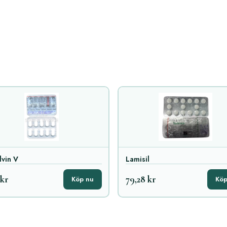
lvin V
Lamisil
 kr
79,28 kr
Köp nu
Köp