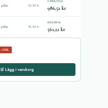
1 096,13 kr
piller
16,50 kr
986,52 kr
623,58 kr
piller
18,54 kr
561,22 kr
−10%
🛒 Lägg i varukorg