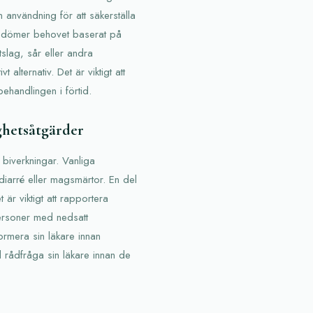
an användning för att säkerställa
n bedömer behovet baserat på
slag, sår eller andra
 alternativ. Det är viktigt att
ehandlingen i förtid.
ghetsåtgärder
biverkningar. Vanliga
iarré eller magsmärtor. En del
är viktigt att rapportera
 Personer med nedsatt
formera sin läkare innan
 rådfråga sin läkare innan de