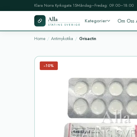
Klara Norra Kyrkogata 15
Måndag–Fredag: 09:00–18:00
Alla
Kategorier
Om Oss 
STATINS SVERIGE
Home
Antimykotika
Grisactin
−10%