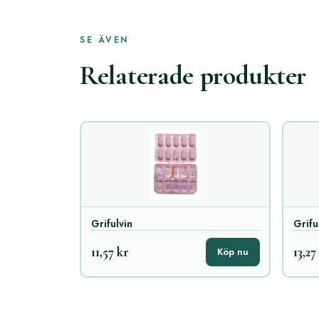
SE ÄVEN
Relaterade produkter
Grifulvin
Grifu
11,57 kr
13,27
Köp nu