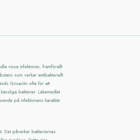
a vissa infektioner, framförallt
ubstans som verkar antibakteriellt
änds Grisactin ofta för att
känsliga bakterier. Läkemedlet
roende på infektionens karaktär.
xt. Det påverkar bakteriernas
eller överleva. Detta gör