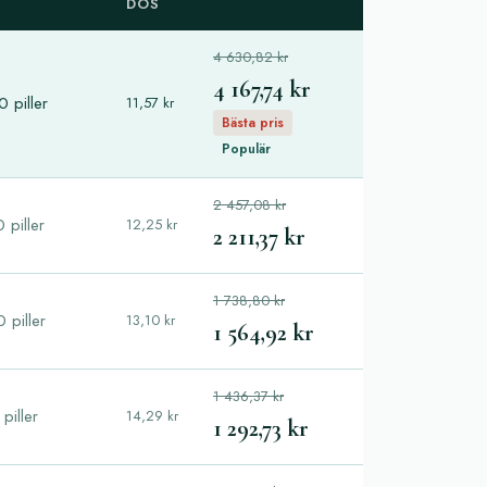
DOS
4 630,82 kr
4 167,74 kr
 piller
11,57 kr
Bästa pris
Populär
2 457,08 kr
 piller
12,25 kr
2 211,37 kr
1 738,80 kr
 piller
13,10 kr
1 564,92 kr
1 436,37 kr
piller
14,29 kr
1 292,73 kr