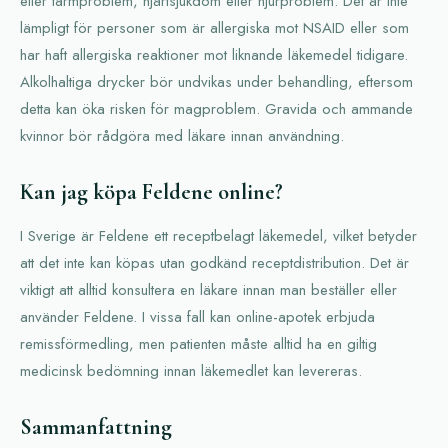
eller tarmproblem, hjärtsjukdom eller njurproblem. Det är inte
lämpligt för personer som är allergiska mot NSAID eller som
har haft allergiska reaktioner mot liknande läkemedel tidigare.
Alkolhaltiga drycker bör undvikas under behandling, eftersom
detta kan öka risken för magproblem. Gravida och ammande
kvinnor bör rådgöra med läkare innan användning.
Kan jag köpa Feldene online?
I Sverige är Feldene ett receptbelagt läkemedel, vilket betyder
att det inte kan köpas utan godkänd receptdistribution. Det är
viktigt att alltid konsultera en läkare innan man beställer eller
använder Feldene. I vissa fall kan online-apotek erbjuda
remissförmedling, men patienten måste alltid ha en giltig
medicinsk bedömning innan läkemedlet kan levereras.
Sammanfattning