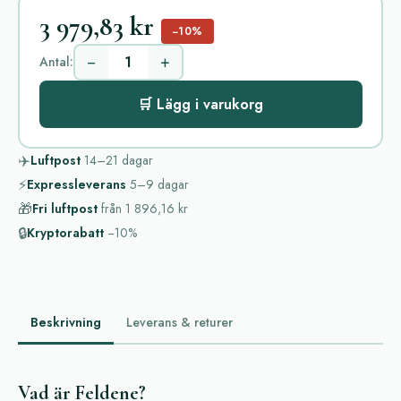
3 979,83 kr
−10%
−
+
Antal:
🛒 Lägg i varukorg
✈️
Luftpost
14–21
dagar
⚡
Expressleverans
5–9
dagar
🎁
Fri luftpost
från
1 896,16 kr
🔒
Kryptorabatt
−10%
Beskrivning
Leverans & returer
Vad är Feldene?