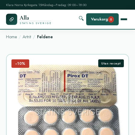
Klara Norra Kyrkogata 15
Måndag–Fredag: 09:00–18:00
Alla
🔍
Varukorg
0
STATINS SVERIGE
Home
Artrit
Feldene
−10%
Utan recept