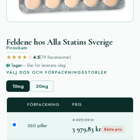
Feldene hos Alla Statins Sverige
Piroxikam
★★★★☆
4.5
(79
Recensioner
)
I lager
— klar för leverans idag
VÄLJ DOS OCH FÖRPACKNINGSSTORLEK
10mg
20mg
FÖRPACKNING
PRIS
4 422,04 kr
360 piller
3 979,83 kr
Bästa pris