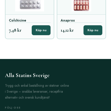
Colchicine
Anaprox
7,48 kr
14,12 kr
Köp nu
Köp nu
Alla Statins Sverige
Trygg och enkel beställning av statiner online
i Sverige – snabba leveranser, receptfria
alternativ och svensk kundtjänst!
FÖLJ OSS