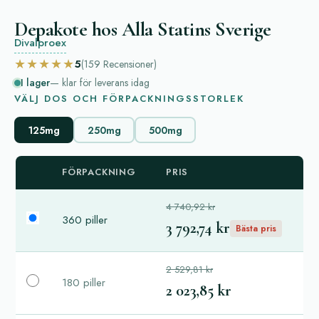
Depakote hos Alla Statins Sverige
Divalproex
★★★★★
5
(159
Recensioner
)
I lager
— klar för leverans idag
VÄLJ DOS OCH FÖRPACKNINGSSTORLEK
125mg
250mg
500mg
FÖRPACKNING
PRIS
4 740,92 kr
360 piller
3 792,74 kr
Bästa pris
2 529,81 kr
180 piller
2 023,85 kr