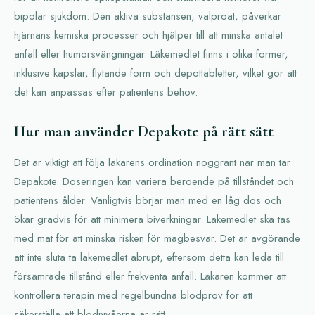
bipolär sjukdom. Den aktiva substansen, valproat, påverkar
hjärnans kemiska processer och hjälper till att minska antalet
anfall eller humörsvängningar. Läkemedlet finns i olika former,
inklusive kapslar, flytande form och depottabletter, vilket gör att
det kan anpassas efter patientens behov.
Hur man använder Depakote på rätt sätt
Det är viktigt att följa läkarens ordination noggrant när man tar
Depakote. Doseringen kan variera beroende på tillståndet och
patientens ålder. Vanligtvis börjar man med en låg dos och
ökar gradvis för att minimera biverkningar. Läkemedlet ska tas
med mat för att minska risken för magbesvär. Det är avgörande
att inte sluta ta läkemedlet abrupt, eftersom detta kan leda till
försämrade tillstånd eller frekventa anfall. Läkaren kommer att
kontrollera terapin med regelbundna blodprov för att
säkerställa att blodnivåerna är rätt.