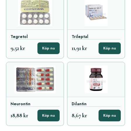
Tegretol
Trileptal
9,52 kr
11,91 kr
Köp nu
Köp nu
Neurontin
Dilantin
18,88 kr
8,67 kr
Köp nu
Köp nu