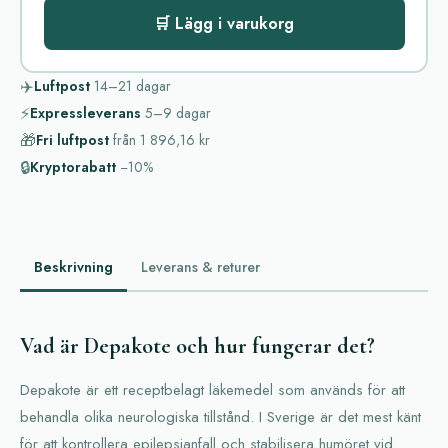
🛒 Lägg i varukorg
✈️
Luftpost
14–21
dagar
⚡
Expressleverans
5–9
dagar
🎁
Fri luftpost
från
1 896,16 kr
🔒
Kryptorabatt
−10%
Beskrivning
Leverans & returer
Vad är Depakote och hur fungerar det?
Depakote är ett receptbelagt läkemedel som används för att
behandla olika neurologiska tillstånd. I Sverige är det mest känt
för att kontrollera epilepsianfall och stabilisera humöret vid