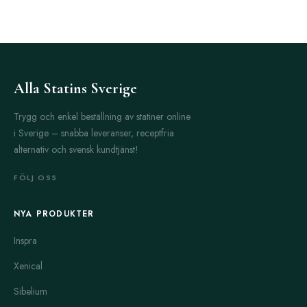
Alla Statins Sverige
Trygg och enkel beställning av statiner online
i Sverige – snabba leveranser, receptfria
alternativ och svensk kundtjänst!
FÖLJ OSS
NYA PRODUKTER
Inspra
Xenical
Sibelium