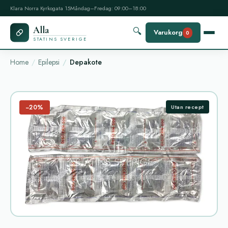
Klara Norra Kyrkogata 15
Måndag–Fredag: 09:00–18:00
Alla
🔍
Varukorg
0
STATINS SVERIGE
Home
Epilepsi
Depakote
−20%
Utan recept