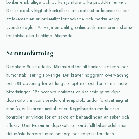
konkurrenskraftiga och du kan jämföra olika produkter enkelt.
Det är dock viktigt att kontrollera att apoteket är licensierat och
att läkemedlen är ordentligt förpackade och märkta enligt
svenska regler. Att välja en pålitlig onlinebutik minimerar riskerna
för falska eller felaktiga läkemedel.
Sammanfattning
Depakote är ett effektivt läkemedel för att hantera epilepsi och
humörstabilisering i Sverige. Det kräver noggrann övervakning
och rätt dosering för att fungera optimalt och för att minimera
biverkningar. För svenska patienter är det smidigt att köpa
depakote via licensierade onlineapotek, under förutsättning att
man följer läkarens instruktioner. Regelbundna medicinska
kontroller är viktiga för att säkra att behandlingen är säker och
effektiv. Utan tvekan är depakote ett värdefullt läkemedel, men
det måste hanteras med omsorg och respekt för dess