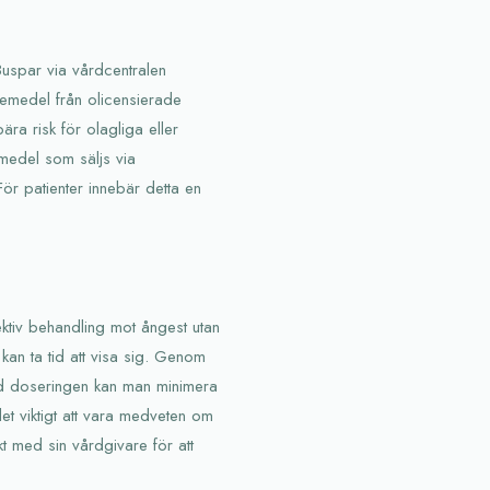
Buspar via vårdcentralen
 läkemedel från olicensierade
ära risk för olagliga eller
kemedel som säljs via
För patienter innebär detta en
ektiv behandling mot ångest utan
kan ta tid att visa sig. Genom
ed doseringen kan man minimera
et viktigt att vara medveten om
t med sin vårdgivare för att