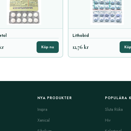
etol
Lithobid
kr
12,76 kr
Köp nu
Köp
NYA PRODUKTER
POPULÄRA 
Inspra
Sluta Röka
Xenical
Hiv
Sibelium
Kolesterol