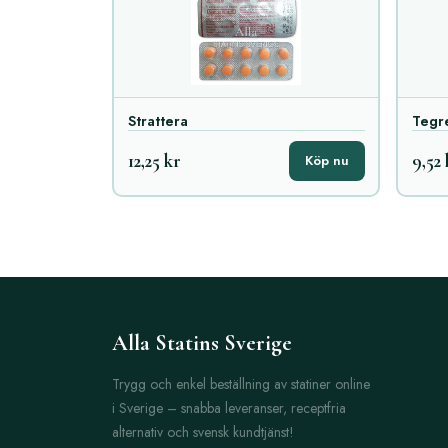
Strattera
Tegr
12,25 kr
9,52 
Köp nu
Alla Statins Sverige
Trygg och enkel beställning av statiner online
i Sverige – snabba leveranser, receptfria
alternativ och svensk kundtjänst!