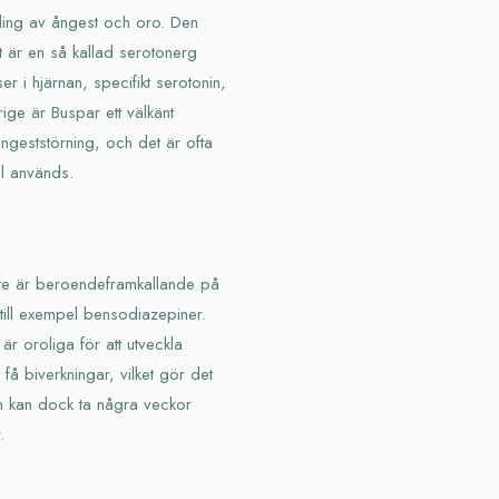
ling av ångest och oro. Den
t är en så kallad serotonerg
r i hjärnan, specifikt serotonin,
rige är Buspar ett välkänt
ngeststörning, och det är ofta
el används.
nte är beroendeframkallande på
ill exempel bensodiazepiner.
är oroliga för att utveckla
få biverkningar, vilket gör det
kten kan dock ta några veckor
.