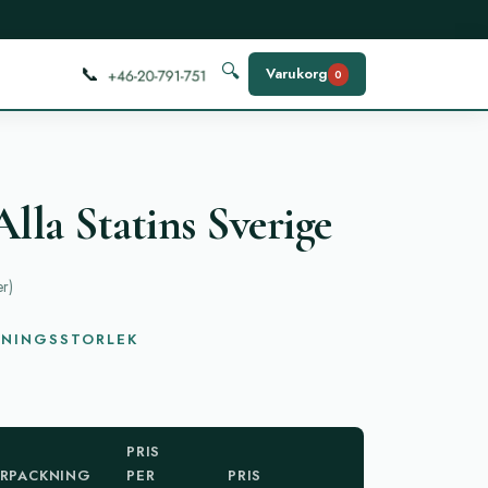
📞
🔍
Varukorg
0
lla Statins Sverige
er
)
KNINGSSTORLEK
PRIS
RPACKNING
PER
PRIS