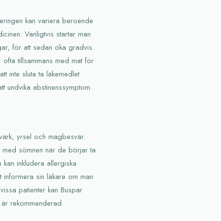
oseringen kan variera beroende
inen. Vanligtvis startar man
gar, för att sedan öka gradvis.
, ofta tillsammans med mat för
tt inte sluta ta läkemedlet
att undvika abstinenssymptom.
värk, yrsel och magbesvär.
em med sömnen när de börjar ta
 kan inkludera allergiska
att informera sin läkare om man
 vissa patienter kan Buspar
ng är rekommenderad.