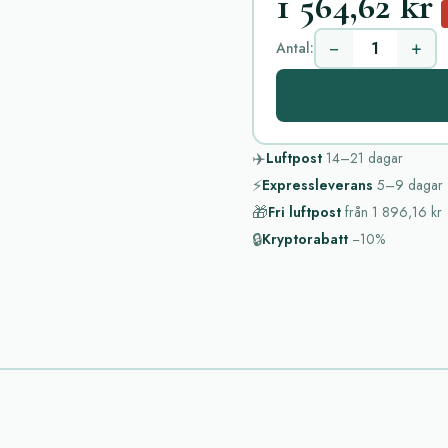
1 564,62 kr
−
+
Antal:
✈️
Luftpost
14–21
dagar
⚡
Expressleverans
5–9
dagar
🎁
Fri luftpost
från
1 896,16 kr
🔒
Kryptorabatt
−10%