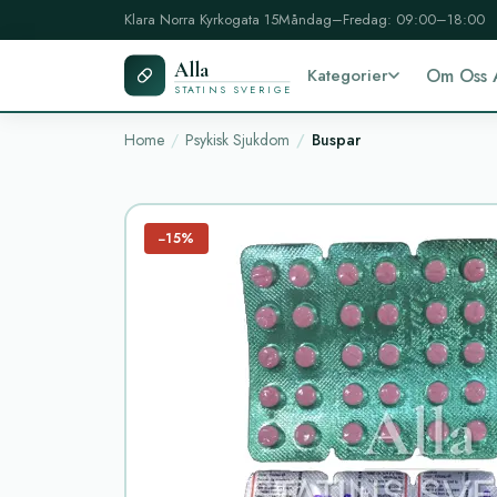
Klara Norra Kyrkogata 15
Måndag–Fredag: 09:00–18:00
Alla
Kategorier
Om Oss 
STATINS SVERIGE
Home
Psykisk Sjukdom
Buspar
−15%