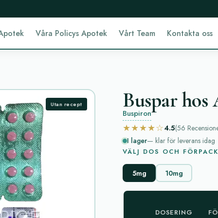
Apotek
Våra Policys Apotek
Vårt Team
Kontakta oss
Buspar hos A
Utan recept
Buspiron
★★★★☆
4.5
(56
Recension
I lager
— klar för leverans idag
VÄLJ DOS OCH FÖRPAC
5mg
10mg
DOSERING
FÖ