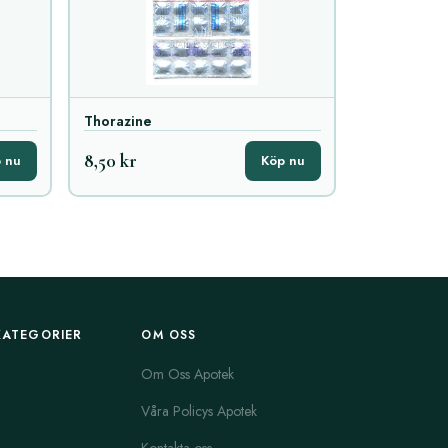
Thorazine
8,50 kr
 nu
Köp nu
KATEGORIER
OM OSS
Om Oss Apotek
Våra Policys Apotek
Kontakta oss