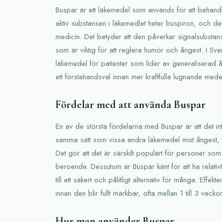
Buspar är ett läkemedel som används för att behand
aktiv substansen i läkemedlet heter buspiron, och de
medicin. Det betyder att den påverkar signalsubstanse
som är viktig för att reglera humör och ångest. I Sve
läkemedel för patienter som lider av generaliserad å
ett förstahandsval innan mer kraftfulla lugnande med
Fördelar med att använda Buspar
En av de största fördelarna med Buspar är att det i
samma sätt som vissa andra läkemedel mot ångest, t
Det gör att det är särskilt populärt för personer som 
beroende. Dessutom är Buspar känt för att ha relativt 
till ett säkert och pålitligt alternativ för många. Effe
innan den blir fullt märkbar, ofta mellan 1 till 3 veckor
Hur man använder Buspar