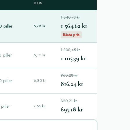
DOS
1 840,73 kr
1 564,62 kr
 piller
5,78 kr
Bästa pris
1 300,45 kr
 piller
6,12 kr
1 105,39 kr
960,28 kr
 piller
6,80 kr
816,24 kr
820,21 kr
piller
7,65 kr
697,18 kr