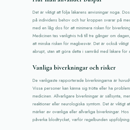
Det är viktigt att följa läkarens anvisningar noga. D
på individens behov och hur kroppen svarar på medic
med en låg dos för att minimera risken för biverknin
Medicinen tas vanligtvis två till tre gånger om dagen
att minska risken för magbesvär. Det är också viktigt a
abrupt, utan att göra detta i samråd med läkare för 
Vanliga biverkningar och risker
De vanligaste rapporterade biverkningarna är huvud
Vissa personer kan känna sig trötta eller ha probl
medicinen. Allvarligare biverkningar är sällsynta, men
reaktioner eller neurologiska symtom. Det är viktigt 
märker av ovanliga eller allvarliga biverkningar. Hos
påverka blodtrycket, varför regelbunden uppföljni