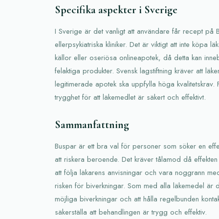
Specifika aspekter i Sverige
I Sverige är det vanligt att användare får recept på 
ellerpsykiatriska kliniker. Det är viktigt att inte köpa
källor eller oseriösa onlineapotek, då detta kan inneb
felaktiga produkter. Svensk lagstiftning kräver att lä
legitimerade apotek ska uppfylla höga kvalitetskrav. 
trygghet för att läkemedlet är säkert och effektivt.
Sammanfattning
Buspar är ett bra val för personer som söker en eff
att riskera beroende. Det kräver tålamod då effekten 
att följa läkarens anvisningar och vara noggrann m
risken för biverkningar. Som med alla läkemedel är d
möjliga biverkningar och att hålla regelbunden kontak
säkerställa att behandlingen är trygg och effektiv.