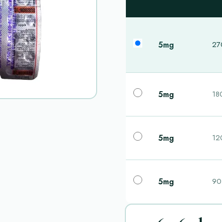
5mg
270
5mg
180
5mg
120
5mg
90 