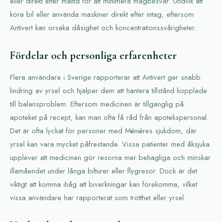
eller direkt efter måltid för att minimera magbesvär. Undvik att
köra bil eller använda maskiner direkt efter intag, eftersom
Antivert kan orsaka dåsighet och koncentrationssvårigheter.
Fördelar och personliga erfarenheter
Flera användare i Sverige rapporterar att Antivert ger snabb
lindring av yrsel och hjälper dem att hantera tillstånd kopplade
till balansproblem. Eftersom medicinen är tillgänglig på
apoteket på recept, kan man ofta få råd från apotekspersonal.
Det är ofta lyckat för personer med Ménières sjukdom, där
yrsel kan vara mycket påfrestande. Vissa patienter med åksjuka
upplever att medicinen gör resorna mer behagliga och minskar
illamåendet under långa bilturer eller flygresor. Dock är det
viktigt att komma ihåg att biverkningar kan förekomma, vilket
vissa användare har rapporterat som trötthet eller yrsel.