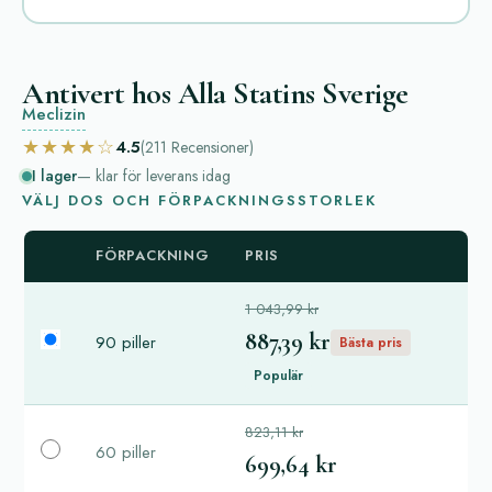
Antivert hos Alla Statins Sverige
Meclizin
★★★★☆
4.5
(211
Recensioner
)
I lager
— klar för leverans idag
VÄLJ DOS OCH FÖRPACKNINGSSTORLEK
FÖRPACKNING
PRIS
1 043,99 kr
887,39 kr
90 piller
Bästa pris
Populär
823,11 kr
60 piller
699,64 kr