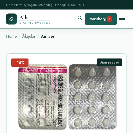
Klara Norra Kyrkogata 15
Måndag–Fredag: 09:00–18:00
Alla
🔍
Varukorg
0
STATINS SVERIGE
Home
Åksjuka
Antivert
−15%
Utan recept