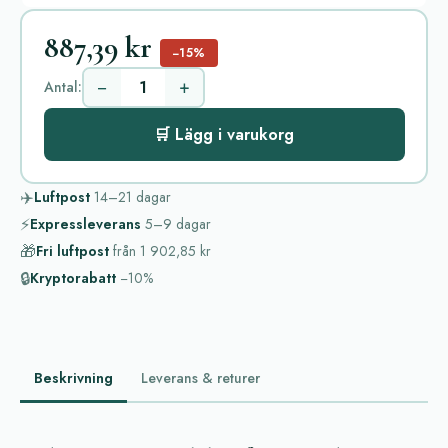
887,39 kr
−15%
−
+
Antal:
🛒 Lägg i varukorg
✈️
Luftpost
14–21
dagar
⚡
Expressleverans
5–9
dagar
🎁
Fri luftpost
från
1 902,85 kr
🔒
Kryptorabatt
−10%
Beskrivning
Leverans & returer