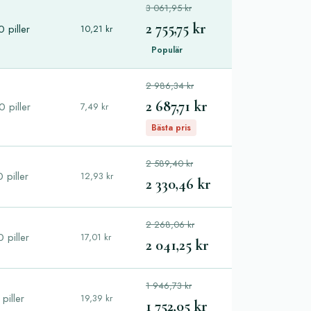
3 061,95 kr
2 755,75 kr
 piller
10,21 kr
Populär
2 986,34 kr
2 687,71 kr
 piller
7,49 kr
Bästa pris
2 589,40 kr
 piller
12,93 kr
2 330,46 kr
2 268,06 kr
 piller
17,01 kr
2 041,25 kr
1 946,73 kr
piller
19,39 kr
1 752,05 kr