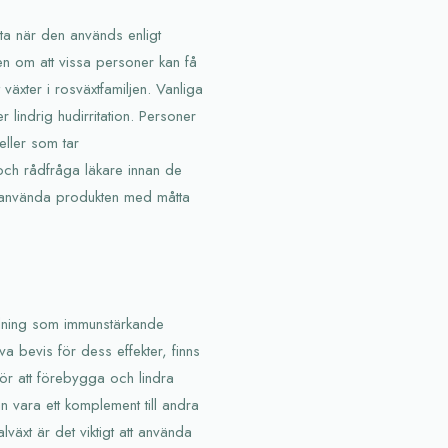
sta när den används enligt
en om att vissa personer kan få
 växter i rosväxtfamiljen. Vanliga
 lindrig hudirritation. Personer
ller som tar
och rådfråga läkare innan de
tt använda produkten med måtta
ndning som immunstärkande
va bevis för dess effekter, finns
r att förebygga och lindra
n vara ett komplement till andra
äxt är det viktigt att använda