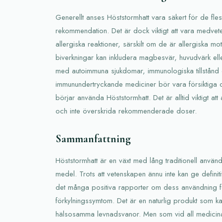
Generellt anses Höststormhatt vara säkert för de fle
rekommendation. Det är dock viktigt att vara medvet
allergiska reaktioner, särskilt om de är allergiska mot
biverkningar kan inkludera magbesvär, huvudvärk eller
med autoimmuna sjukdomar, immunologiska tillstånd e
immunundertryckande mediciner bör vara försiktiga 
börjar använda Höststormhatt. Det är alltid viktigt a
och inte överskrida rekommenderade doser.
Sammanfattning
Höststormhatt är en växt med lång traditionell anvä
medel. Trots att vetenskapen ännu inte kan ge definiti
det många positiva rapporter om dess användning fö
förkylningssymtom. Det är en naturlig produkt som ka
hälsosamma levnadsvanor. Men som vid all medicinalv