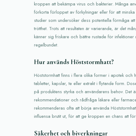
kroppen att bekämpa virus och bakterier. Många anvä
förkorta förloppet av förkylningar eller för att mins
studier som undersöker dess potentiella förmåga att
trötthet. Trots att resultaten är varierande, är det m
känner sig friskare och bättre rustade för infektion
regelbundet.
Hur används Höststormhatt?
Höststormhatt finns i flera olika former i apotek och h
tabletter, kapslar, te eller extrakt i flytande form. 
på produktens styrka och användarens behov. Det är vik
rekommendationer och rådfråga läkare eller farmace
rekommenderas ofta att börja använda Höststormhatt i
influensa brutit ut, för att ge kroppen en chans att förs
Säkerhet och biverkningar