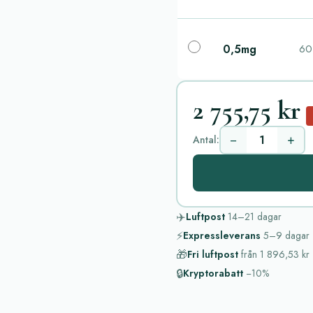
0,5mg
60 
2 755,75 kr
−
+
Antal:
✈️
Luftpost
14–21
dagar
⚡
Expressleverans
5–9
dagar
🎁
Fri luftpost
från
1 896,53 kr
🔒
Kryptorabatt
−10%