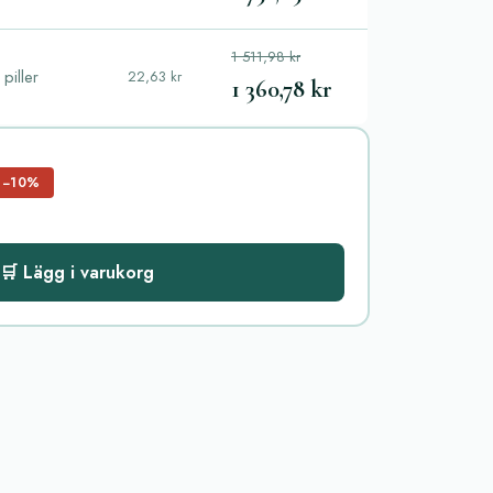
1 511,98 kr
piller
22,63 kr
1 360,78 kr
−10%
🛒 Lägg i varukorg