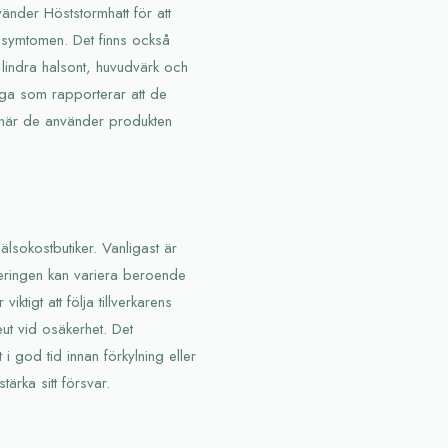
nder Höststormhatt för att
ka symtomen. Det finns också
 lindra halsont, huvudvärk och
ånga som rapporterar att de
er när de använder produkten
älsokostbutiker. Vanligast är
Doseringen kan variera beroende
tigt att följa tillverkarens
ut vid osäkerhet. Det
 god tid innan förkylning eller
tärka sitt försvar.