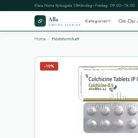
Klara Norra Kyrkogata 15
Måndag–Fredag: 09:00–18:00
Alla
Kategorier
Om Oss 
STATINS SVERIGE
Home
Höststormhatt
−10%