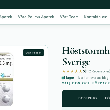
Apotek
Våra Policys Apotek
Vårt Team
Kontakta oss
Höststormha
Utan recept
Sverige
★★★★★
5
(112
Recensioner
I lager
— klar för leverans idag
VÄLJ DOS OCH FÖRPAC
DOSERING
FÖ