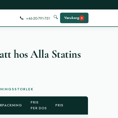
📞
🔍
Varukorg
0
tt hos Alla Statins
)
KNINGSSTORLEK
PRIS
RPACKNING
PRIS
PER DOS